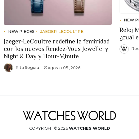
NEW P
Reloj 
NEW PIECES
JAEGER-LECOULTRE
¿cuál 
Jaeger-LeCoultre redefine la feminidad
con los nuevos Rendez-Vous Jewellery
Red
Night & Day y Hour-Minute
Rita Segura
Agosto 05 , 2026
COPYRIGHT © 2026
WATCHES WORLD