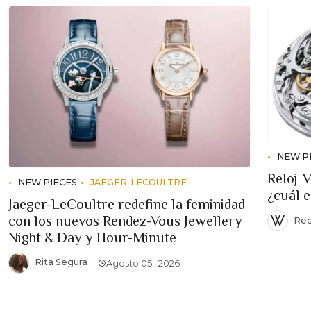
NEW P
Reloj 
NEW PIECES
JAEGER-LECOULTRE
¿cuál 
Jaeger-LeCoultre redefine la feminidad
con los nuevos Rendez-Vous Jewellery
Red
Night & Day y Hour-Minute
Rita Segura
Agosto 05 , 2026